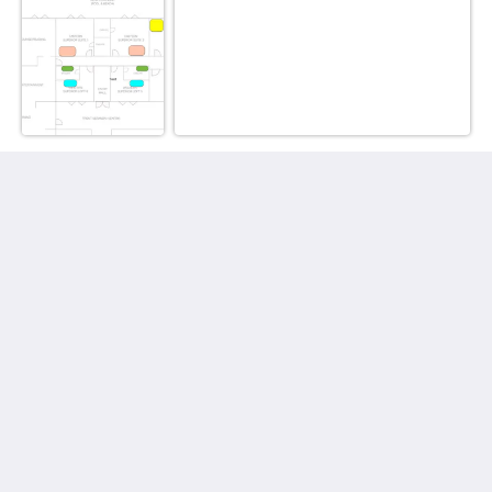
Tranquilo Beach House
43 Hearnes Lake Road
Woolgoolga New South Wales 2456
Australia
+61 408424846
enquiries@tranquilobeachhouse.com
Социальные сети